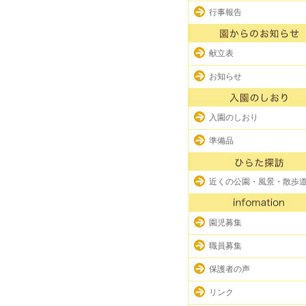
行事報告
献立表
お知らせ
入園のしおり
準備品
近くの公園・風景・散歩
園児募集
職員募集
保護者の声
リンク