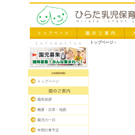
トップページ
＞
contents
トップページ
園長挨拶
概要・沿革・地図
園児の一日
年間行事予定