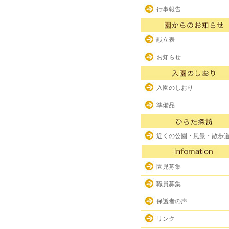
行事報告
献立表
お知らせ
入園のしおり
準備品
近くの公園・風景・散歩
園児募集
職員募集
保護者の声
リンク