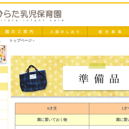
トップページ
＞
準備品
0才児
1才
園に置いておく物
園に置