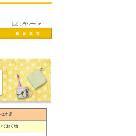
〜2才児
いておく物