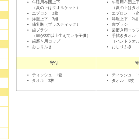
午睡用布団上下
午睡用布団上
（夏の上はタオルケット）
（夏の上はタ
エプロン 3枚
エプロン （
洋服上下 3組
洋服上下 2組
哺乳瓶（プラスティック）
歯ブラシ
歯ブラシ
歯磨き用コッ
（歯が2本以上生えている子供）
手拭きタオル
歯磨き用コップ
（ハンドタオ
おしりふき
おしりふき
寄付
ティッシュ 1箱
ティッシュ 1
タオル 3枚
タオル 3枚
道