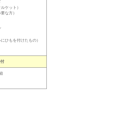
下
オルケット）
必要な方）
プ
ルにひもを付けたもの）
寄付
箱