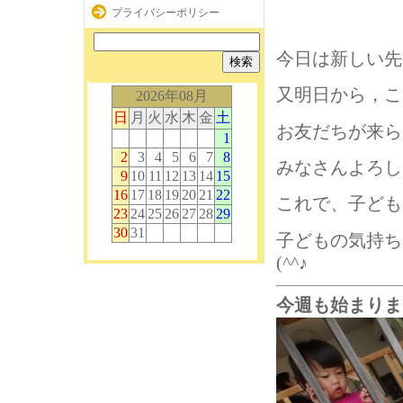
プライバシーポリシー
今日は新しい先生
又明日から，こ
2026年08月
日
月
火
水
木
金
土
お友だちが来られ
1
2
3
4
5
6
7
8
みなさんよろし
9
10
11
12
13
14
15
16
17
18
19
20
21
22
これで、子ども
23
24
25
26
27
28
29
30
31
子どもの気持ち
(^^♪
今週も始まりましたね♬