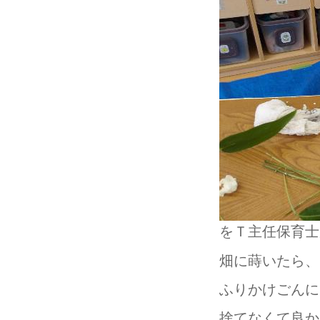
をＴ主任保育士
畑に蒔いたら、
ふりかけごんに
捨てなくて良か