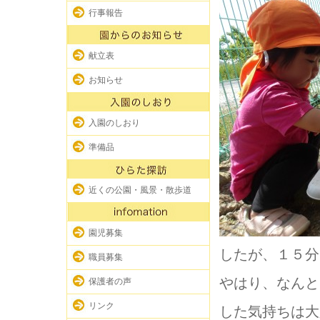
行事報告
献立表
お知らせ
入園のしおり
準備品
近くの公園・風景・散歩道
園児募集
したが、１５分
職員募集
やはり、なんと
保護者の声
リンク
した気持ちは大