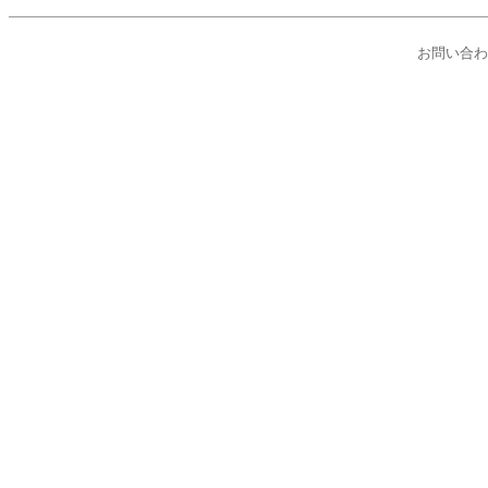
ひらた乳児保育園 島根県 出雲市 平
お問い合わ