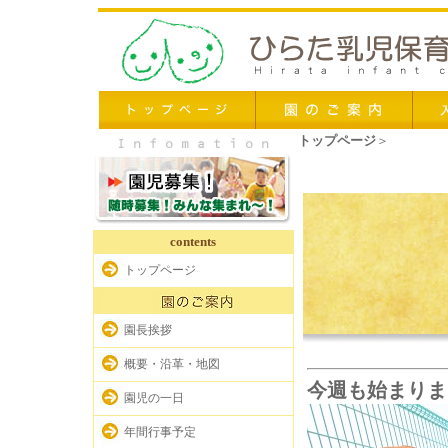
トップページ
＞
お知らせ
contents
トップページ
園長挨拶
概要・沿革・地図
今週も始まりましたね♬
園児の一日
年間行事予定