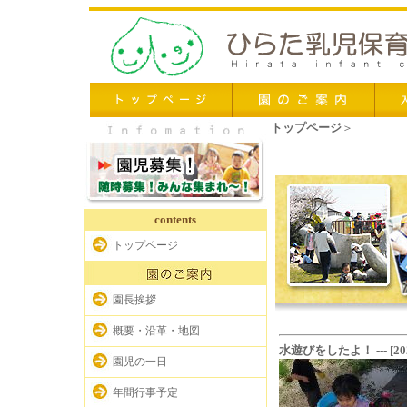
トップページ
＞
行事報告
contents
トップページ
園長挨拶
概要・沿革・地図
水遊びをしたよ！ --- [2023-
園児の一日
年間行事予定