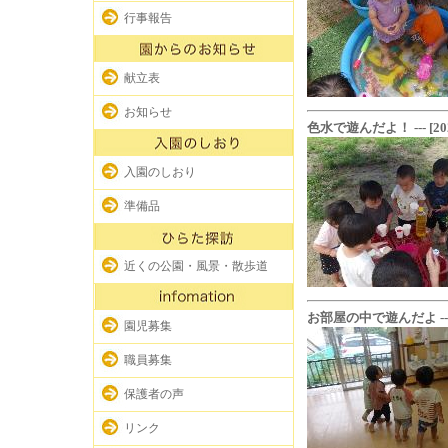
行事報告
献立表
お知らせ
色水で遊んだよ！ --- [2023-
入園のしおり
準備品
近くの公園・風景・散歩道
お部屋の中で遊んだよ --- [20
園児募集
職員募集
保護者の声
リンク