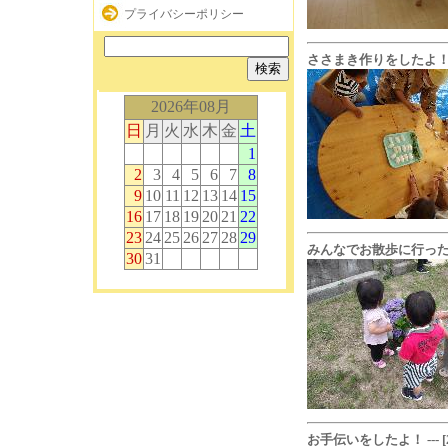
プライバシーポリシー
ささまき作りをしたよ！ --- [2
2026年08月
日
月
火
水
木
金
土
1
2
3
4
5
6
7
8
9
10
11
12
13
14
15
16
17
18
19
20
21
22
23
24
25
26
27
28
29
みんなでお散歩に行ったよ！ ---
30
31
お手伝いをしたよ！ --- [2023