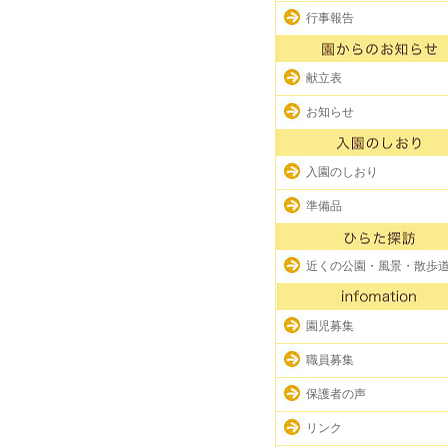
行事報告
献立表
お知らせ
入園のしおり
準備品
近くの公園・風景・散歩
園児募集
職員募集
保護者の声
リンク